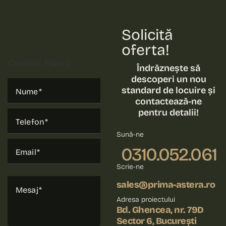
Solicită
oferta!
Contact Faza 2
Îndrăznește să
descoperi un nou
standard de locuire și
Nume
contactează-ne
pentru detalii!
Telefon
Sună-ne
0310.052.061
Email
Scrie-ne
sales@prima-astera.ro
Mesaj
Adresa proiectului
Bd. Ghencea, nr. 79D
Sector 6, București