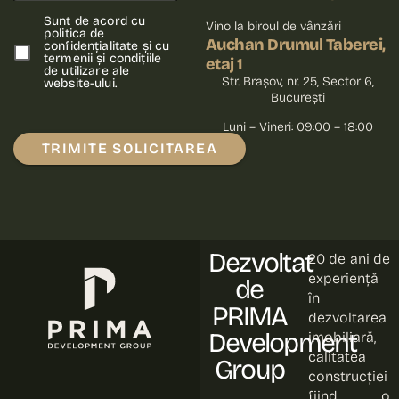
Sunt de acord cu
Vino la biroul de vânzări
politica de
Auchan Drumul Taberei,
confidențialitate și cu
termenii și condițiile
etaj 1
de utilizare ale
Str. Brașov, nr. 25, Sector 6,
website-ului.
București
Luni – Vineri: 09:00 – 18:00
TRIMITE SOLICITAREA
Please leave this field empty.
Dezvoltat
20 de ani de
experiență
de
în
PRIMA
dezvoltarea
Development
imobiliară,
calitatea
Group
construcției
fiind o