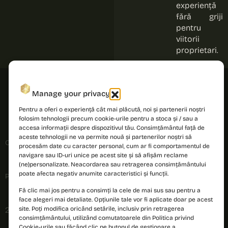
experiență
fără griji
pentru
viitorii
proprietari.
Manage your privacy
Pentru a oferi o experiență cât mai plăcută, noi și partenerii noștri
folosim tehnologii precum cookie-urile pentru a stoca și / sau a
accesa informații despre dispozitivul tău. Consimțământul față de
aceste tehnologii ne va permite nouă și partenerilor noștri să
Cookies policy
procesăm date cu caracter personal, cum ar fi comportamentul de
navigare sau ID-uri unice pe acest site și să afișăm reclame
(ne)personalizate. Neacordarea sau retragerea consimțământului
poate afecta negativ anumite caracteristici și funcții.
Privacy policy
Fă clic mai jos pentru a consimți la cele de mai sus sau pentru a
face alegeri mai detaliate. Opțiunile tale vor fi aplicate doar pe acest
site. Poți modifica oricând setările, inclusiv prin retragerea
2026 © PRIMA Astera. All rights reserved.
consimțământului, utilizând comutatoarele din Politica privind
Cookie-urile sau făcând clic pe butonul de gestionare a