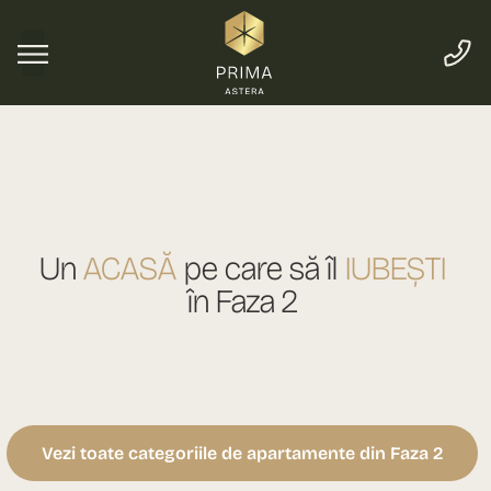
Un
ACASĂ
pe care să îl
IUBEȘTI
în Faza 2
Vezi toate categoriile de apartamente din Faza 2