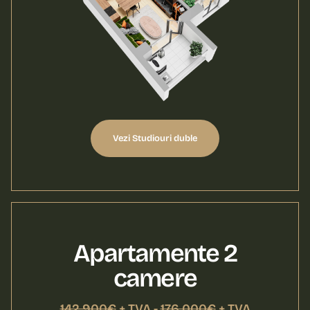
Vezi Studiouri duble
Apartamente 2
camere
142.900€
+ TVA -
176.000€
+ TVA