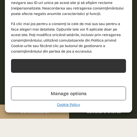
navigare sau ID-uri unice pe acest site și să afișăm reclame
(ne)personalizate. Neacordarea sau retragerea consimțământului
poate afecta negativ anumite caracteristici și funcții.
Fă clic mai jos pentru a consimți la cele de mai sus sau pentru a
face alegeri mai detaliate. Opțiunile tale vor fi aplicate doar pe
acest site. Poți modifica oricând setările, inclusiv prin retragerea
consimțământului, utilizând comutatoarele din Politica privind
Cookie-urile sau făcând clic pe butonul de gestionare a
consimțământului din partea de jos a ecranului.
Vezi Penthouse duplex 3 camere
Acceptă
Refuză
Manage options
Penthouse duplex 4
Cookie Policy
0310.052.061
Solicită o ofertă
camere
291.500€
+ TVA -
464.100€
+ TVA