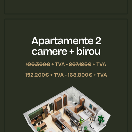
Apartamente 2
camere + birou
190.300€
+ TVA -
207.125€
+ TVA
152.200€ + TVA - 168.800€ + TVA