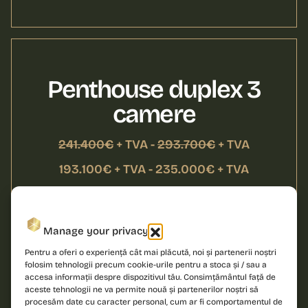
Penthouse duplex 3
camere
241.400€
+ TVA -
293.700€
+ TVA
193.100€ + TVA - 235.000€ + TVA
Manage your privacy
Pentru a oferi o experiență cât mai plăcută, noi și partenerii noștri
folosim tehnologii precum cookie-urile pentru a stoca și / sau a
accesa informații despre dispozitivul tău. Consimțământul față de
aceste tehnologii ne va permite nouă și partenerilor noștri să
procesăm date cu caracter personal, cum ar fi comportamentul de