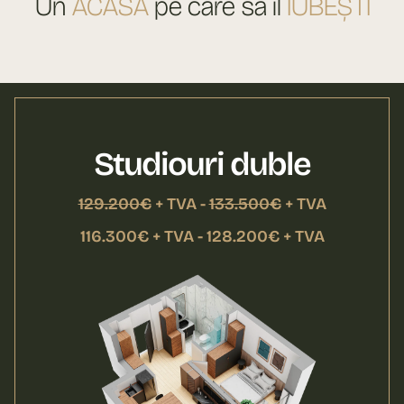
Un
ACASĂ
pe care să îl
IUBEȘTI
Studiouri duble
129.200€
+ TVA -
133.500€
+ TVA
116.300€ + TVA - 128.200€ + TVA