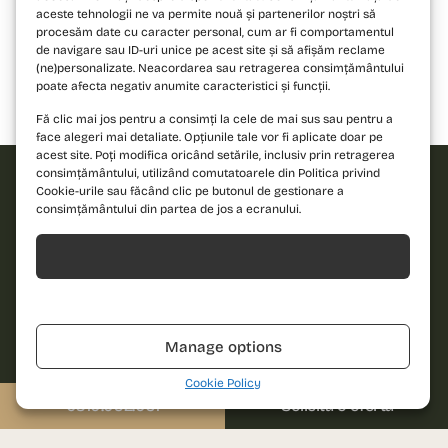
aceste tehnologii ne va permite nouă și partenerilor noștri să
procesăm date cu caracter personal, cum ar fi comportamentul
de navigare sau ID-uri unice pe acest site și să afișăm reclame
(ne)personalizate. Neacordarea sau retragerea consimțământului
poate afecta negativ anumite caracteristici și funcții.
Bloc 1
Bloc 2
Bloc 3
Fă clic mai jos pentru a consimți la cele de mai sus sau pentru a
face alegeri mai detaliate. Opțiunile tale vor fi aplicate doar pe
acest site. Poți modifica oricând setările, inclusiv prin retragerea
consimțământului, utilizând comutatoarele din Politica privind
Cookie-urile sau făcând clic pe butonul de gestionare a
consimțământului din partea de jos a ecranului.
Solicită
oferta!
Acceptă
Îndrăznește să
Nume
Refuză
descoperi un nou
standard de locuire
Manage options
și contactează-ne
Telefon
pentru detalii!
Cookie Policy
0310.052.061
Solicită o ofertă
Email
Sună-ne