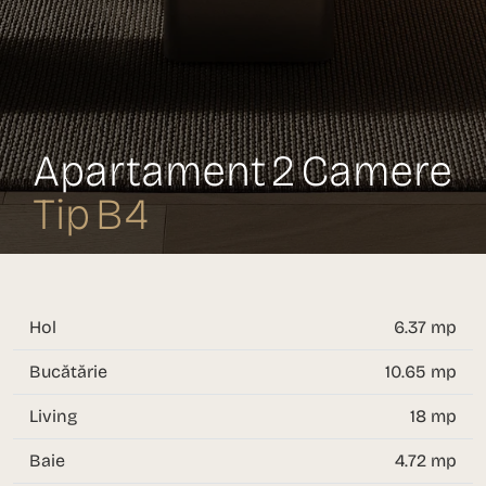
Apartament 2 Camere
Tip B4
Hol
6.37 mp
Bucătărie
10.65 mp
Living
18 mp
Baie
4.72 mp