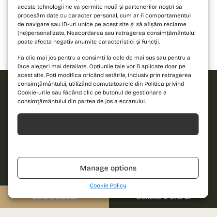
aceste tehnologii ne va permite nouă și partenerilor noștri să
procesăm date cu caracter personal, cum ar fi comportamentul
de navigare sau ID-uri unice pe acest site și să afișăm reclame
(ne)personalizate. Neacordarea sau retragerea consimțământului
poate afecta negativ anumite caracteristici și funcții.
Bloc 1
Bloc 2
Bloc 3
Fă clic mai jos pentru a consimți la cele de mai sus sau pentru a
face alegeri mai detaliate. Opțiunile tale vor fi aplicate doar pe
acest site. Poți modifica oricând setările, inclusiv prin retragerea
consimțământului, utilizând comutatoarele din Politica privind
Cookie-urile sau făcând clic pe butonul de gestionare a
consimțământului din partea de jos a ecranului.
Solicită
oferta!
Acceptă
Îndrăznește să
Nume
Refuză
descoperi un nou
standard de locuire
Manage options
și contactează-ne
Telefon
pentru detalii!
Cookie Policy
0310.052.061
Solicită o ofertă
Email
Sună-ne