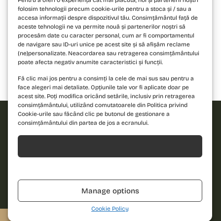
Pentru a oferi o experiență cât mai plăcută, noi și partenerii noștri
folosim tehnologii precum cookie-urile pentru a stoca și / sau a
accesa informații despre dispozitivul tău. Consimțământul față de
aceste tehnologii ne va permite nouă și partenerilor noștri să
procesăm date cu caracter personal, cum ar fi comportamentul
de navigare sau ID-uri unice pe acest site și să afișăm reclame
(ne)personalizate. Neacordarea sau retragerea consimțământului
poate afecta negativ anumite caracteristici și funcții.
Fă clic mai jos pentru a consimți la cele de mai sus sau pentru a
Bloc 1
Bloc 2
Bloc 3
face alegeri mai detaliate. Opțiunile tale vor fi aplicate doar pe
acest site. Poți modifica oricând setările, inclusiv prin retragerea
consimțământului, utilizând comutatoarele din Politica privind
Cookie-urile sau făcând clic pe butonul de gestionare a
consimțământului din partea de jos a ecranului.
Solicită
Acceptă
oferta!
Refuză
Îndrăznește să
Nume
descoperi un nou
Manage options
standard de locuire
și contactează-ne
Telefon
Cookie Policy
pentru detalii!
0310.052.061
Solicită o ofertă