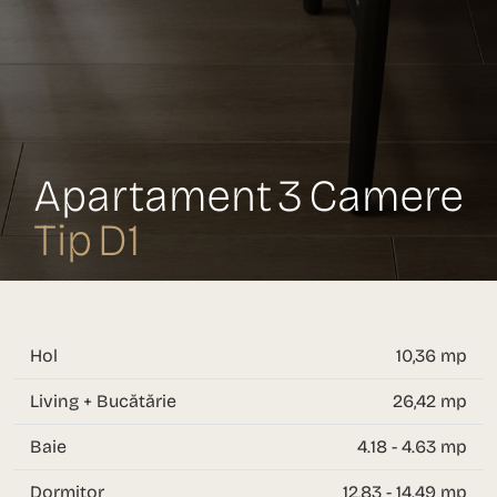
Apartament 3 Camere
Tip D1
Hol
10,36 mp
Living + Bucătărie
26,42 mp
Baie
4.18 - 4.63 mp
Dormitor
12,83 - 14.49 mp