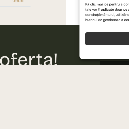
detalii
Fă clic mai jos pentru a con
tale vor fi aplicate doar pe 
consimțământului, utilizând
butonul de gestionare a co
Acceptă
 oferta!
Nume
n nou standard de locuire și
lii!
Telefon
Scrie-ne
Email
sales@prima-astera.ro
Vino la biroul de vânzări
Mesaj
Auchan Drumul Taberei, etaj 1