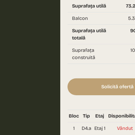
Suprafața utilă
73.
Balcon
5.3
Suprafața utilă
90
totală
Suprafața
10
construită
Solicită ofertă
Bloc
Tip
Etaj
Disponibilit
1
D4.a
Etaj 1
Vândut