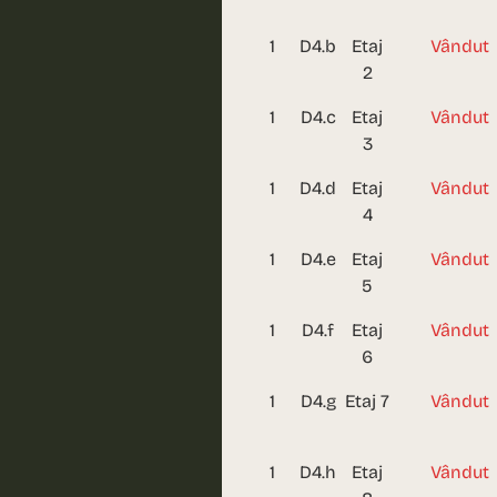
1
D4.b
Etaj
Vândut
2
1
D4.c
Etaj
Vândut
3
1
D4.d
Etaj
Vândut
4
1
D4.e
Etaj
Vândut
5
1
D4.f
Etaj
Vândut
6
1
D4.g
Etaj 7
Vândut
1
D4.h
Etaj
Vândut