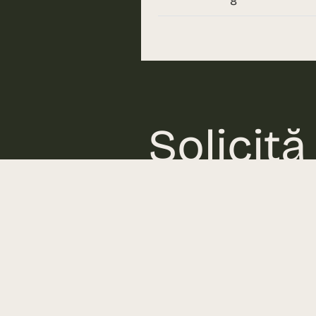
8
Solicită
Îndrăznește să descoperi u
contactează-ne pentru deta
Sună-ne
0310.052.061
Adresa proiectului
Bd. Ghencea, nr. 79D