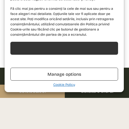
Fă clic mai jos pentru a consimți la cele de mai sus sau pentru a
face alegeri mai detaliate. Opțiunile tale vor fi aplicate doar pe
acest site. Poți modifica oricând setările, inclusiv prin retragerea
consimțământului, utilizând comutatoarele din Politica privind
Cookie-urile sau făcând clic pe butonul de gestionare a
consimțământului din partea de jos a ecranului.
Acceptă
Bloc 1
Bloc 2
Bloc 3
Refuză
Manage options
Cookie Policy
Solicită
0310.052.061
Solicită o ofertă
oferta!
Îndrăznește să
Nume
descoperi un nou
standard de locuire
și contactează-ne
Telefon