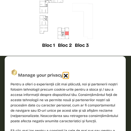
Bloc 1
Bloc 2
Bloc 3
Solicită
Manage your privacy
oferta!
Pentru a oferi o experiență cât mai plăcută, noi și partenerii noștri
folosim tehnologii precum cookie-urile pentru a stoca și / sau a
accesa informații despre dispozitivul tău. Consimțământul față de
Îndrăznește să
Nume
aceste tehnologii ne va permite nouă și partenerilor noștri să
descoperi un nou
procesăm date cu caracter personal, cum ar fi comportamentul
standard de locuire
de navigare sau ID-uri unice pe acest site și să afișăm reclame
și contactează-ne
(ne)personalizate. Neacordarea sau retragerea consimțământului
Telefon
poate afecta negativ anumite caracteristici și funcții.
pentru detalii!
Fă clic mai jos pentru a consimți la cele de mai sus sau pentru a