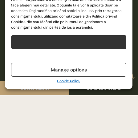
Email
Sună-ne
face alegeri mai detaliate. Opțiunile tale vor fi aplicate doar pe
acest site. Poți modifica oricând setările, inclusiv prin retragerea
0310.052.061
consimțământului, utilizând comutatoarele din Politica privind
Cookie-urile sau făcând clic pe butonul de gestionare a
Scrie-ne
Mesaj
consimțământului din partea de jos a ecranului.
sales@prima-astera.ro
Acceptă
Adresa proiectului
Bd. Ghencea, nr. 79D
Refuză
Sunt de acord cu
Sector 6, București
politica de
confidențialitate și
Manage options
cu termenii și
Vino la biroul de vânzări
condițiile
de utilizare
Auchan Drumul Taberei,
ale website-ului.
Cookie Policy
etaj 1
0310.052.061
Solicită o ofertă
Str. Brașov, nr. 25, Sector 6,
București
TRIMITE SOLICITAREA
Luni – Vineri: 09:00 – 18:00
Please leave this field empty.