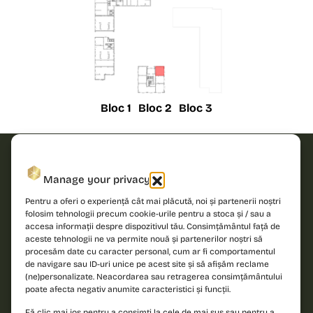
Bloc 1
Bloc 2
Bloc 3
Solicită
Manage your privacy
oferta!
Pentru a oferi o experiență cât mai plăcută, noi și partenerii noștri
folosim tehnologii precum cookie-urile pentru a stoca și / sau a
accesa informații despre dispozitivul tău. Consimțământul față de
Îndrăznește să
Nume
aceste tehnologii ne va permite nouă și partenerilor noștri să
descoperi un nou
procesăm date cu caracter personal, cum ar fi comportamentul
standard de locuire
de navigare sau ID-uri unice pe acest site și să afișăm reclame
și contactează-ne
(ne)personalizate. Neacordarea sau retragerea consimțământului
Telefon
poate afecta negativ anumite caracteristici și funcții.
pentru detalii!
Fă clic mai jos pentru a consimți la cele de mai sus sau pentru a