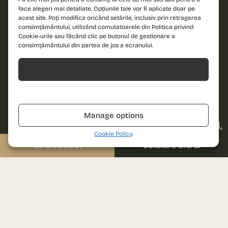
Email
Sună-ne
face alegeri mai detaliate. Opțiunile tale vor fi aplicate doar pe
acest site. Poți modifica oricând setările, inclusiv prin retragerea
0310.052.061
consimțământului, utilizând comutatoarele din Politica privind
Cookie-urile sau făcând clic pe butonul de gestionare a
Scrie-ne
Mesaj
consimțământului din partea de jos a ecranului.
sales@prima-astera.ro
Acceptă
Adresa proiectului
Bd. Ghencea, nr. 79D
Refuză
Sunt de acord cu
Sector 6, București
politica de
confidențialitate și
Manage options
cu termenii și
Vino la biroul de vânzări
condițiile
de utilizare
Auchan Drumul Taberei,
ale website-ului.
Cookie Policy
etaj 1
0310.052.061
Solicită o ofertă
Str. Brașov, nr. 25, Sector 6,
București
TRIMITE SOLICITAREA
Luni – Vineri: 09:00 – 18:00
Please leave this field empty.