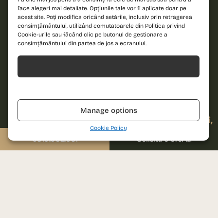
Email
Sună-ne
face alegeri mai detaliate. Opțiunile tale vor fi aplicate doar pe
acest site. Poți modifica oricând setările, inclusiv prin retragerea
0310.052.061
consimțământului, utilizând comutatoarele din Politica privind
Cookie-urile sau făcând clic pe butonul de gestionare a
Scrie-ne
Mesaj
consimțământului din partea de jos a ecranului.
sales@prima-astera.ro
Acceptă
Adresa proiectului
Bd. Ghencea, nr. 79D
Refuză
Sunt de acord cu
Sector 6, București
politica de
confidențialitate și
Manage options
cu termenii și
Vino la biroul de vânzări
condițiile
de utilizare
Auchan Drumul Taberei,
ale website-ului.
Cookie Policy
etaj 1
0310.052.061
Solicită o ofertă
Str. Brașov, nr. 25, Sector 6,
București
TRIMITE SOLICITAREA
Luni – Vineri: 09:00 – 18:00
Please leave this field empty.