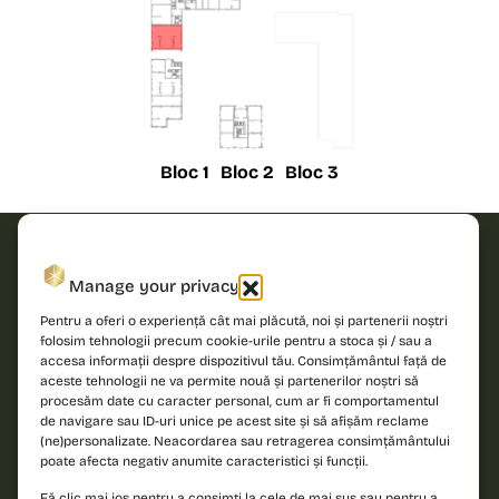
Bloc 1
Bloc 2
Bloc 3
Solicită
Manage your privacy
oferta!
Pentru a oferi o experiență cât mai plăcută, noi și partenerii noștri
folosim tehnologii precum cookie-urile pentru a stoca și / sau a
accesa informații despre dispozitivul tău. Consimțământul față de
Îndrăznește să
Nume
aceste tehnologii ne va permite nouă și partenerilor noștri să
descoperi un nou
procesăm date cu caracter personal, cum ar fi comportamentul
standard de locuire
de navigare sau ID-uri unice pe acest site și să afișăm reclame
și contactează-ne
(ne)personalizate. Neacordarea sau retragerea consimțământului
Telefon
poate afecta negativ anumite caracteristici și funcții.
pentru detalii!
Fă clic mai jos pentru a consimți la cele de mai sus sau pentru a