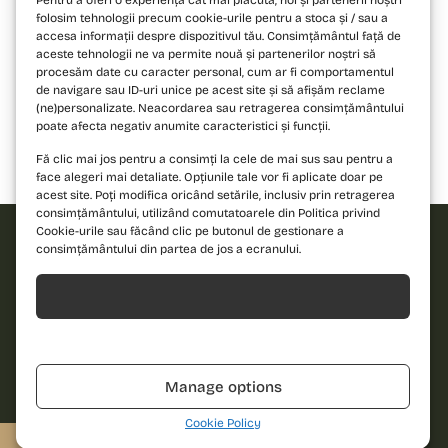
Pentru a oferi o experiență cât mai plăcută, noi și partenerii noștri
folosim tehnologii precum cookie-urile pentru a stoca și / sau a
accesa informații despre dispozitivul tău. Consimțământul față de
aceste tehnologii ne va permite nouă și partenerilor noștri să
procesăm date cu caracter personal, cum ar fi comportamentul
de navigare sau ID-uri unice pe acest site și să afișăm reclame
(ne)personalizate. Neacordarea sau retragerea consimțământului
poate afecta negativ anumite caracteristici și funcții.
Fă clic mai jos pentru a consimți la cele de mai sus sau pentru a
Bloc 1
Bloc 2
Bloc 3
face alegeri mai detaliate. Opțiunile tale vor fi aplicate doar pe
acest site. Poți modifica oricând setările, inclusiv prin retragerea
consimțământului, utilizând comutatoarele din Politica privind
Cookie-urile sau făcând clic pe butonul de gestionare a
consimțământului din partea de jos a ecranului.
Solicită
Acceptă
oferta!
Refuză
Îndrăznește să
Nume
descoperi un nou
Manage options
standard de locuire
și contactează-ne
Telefon
Cookie Policy
pentru detalii!
0310.052.061
Solicită o ofertă