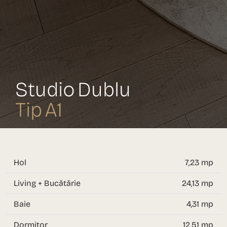
Studio Dublu
Tip A1
Hol
7,23 mp
Living + Bucătărie
24,13 mp
Baie
4,31 mp
Dormitor
12.51 mp