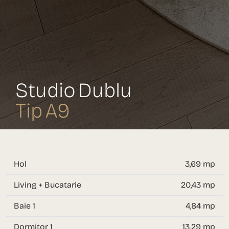
Studio Dublu
Tip A9
Hol
3,69 mp
Living + Bucatarie
20,43 mp
Baie 1
4,84 mp
Dormitor 1
13,29 mp