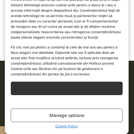
folosim tehnologii precum cookie-urile pentru a stoca și / sau a
accesa informații despre dispozitivul tău. Consimțământul față de
aceste tehnologii ne va permite nouă și partenerilor noștri să
procesăm date cu caracter personal, cum ar fi comportamentul
de navigare sau ID-uri unice pe acest site și să afișăm reclame
(ne)personalizate. Neacordarea sau retragerea consimțământului
poate afecta negativ anumite caracteristici și funcții.
Fă clic mai jos pentru a consimți la cele de mai sus sau pentru a
Bloc 1
Bloc 2
Bloc 3
face alegeri mai detaliate. Opțiunile tale vor fi aplicate doar pe
acest site. Poți modifica oricând setările, inclusiv prin retragerea
consimțământului, utilizând comutatoarele din Politica privind
Cookie-urile sau făcând clic pe butonul de gestionare a
consimțământului din partea de jos a ecranului.
Solicită
Acceptă
oferta!
Refuză
Îndrăznește să
Nume
descoperi un nou
Manage options
standard de locuire
și contactează-ne
Telefon
Cookie Policy
pentru detalii!
0310.052.061
Solicită o ofertă