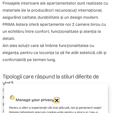
Finisajele interioare ale apartamentelor sunt realizate cu
materiale de la producători recunoscuți internațional,
asigurând calitate, durabilitate și un design modern.
PRIMA Astera oferă apartamente noi 2 camere birou cu
un echilibru între confort, funcționalitate și atenția la
detalii.
Am ales soluții care să îmbine funcționalitatea cu
eleganța, pentru ca locuința ta să fie atât estetică, cât și
confortabilă pe termen lung.
Tipologii care răspund la stiluri diferite de
viață
Studiourile duble
sunt gândite pentru tineri profesioniști
sau ca investiție în chirie, cu o compartimentare care
Manage your privacy
separă clar zona de zi de cea de noapte.
Pentru a oferi o experiență cât mai plăcută, noi și partenerii noștri
Apartamente noi 2 camere
și
apartamente noi 2 camere
folosim tehnologii precum cookie-urile pentru a stoca și / sau a