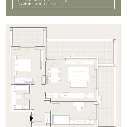
->
CAMERE + BIROU TIP C5