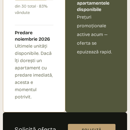
apartamentele
din 30 total · 83%
disponibile
vândute
Prețuri
promoționale
Predare
active acum —
noiembrie 2026
oferta se
Ultimele unități
epuizează rapid.
disponibile. Dacă
îți dorești un
apartament cu
predare imediată,
acesta e
momentul
potrivit.
Solicită oferta