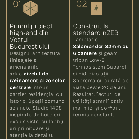
01
02
Primul proiect
Construit la
high-end din
standard nZEB
Vestul
Tâmplărie
Bucureștiului
Salamander 82mm cu
Designul arhitectural,
6 camere
și geam
finisajele și
tripan Low-E.
amenajările
Termosistem Caparol
aduc
nivelul de
și hidroizolații
rafinament al zonelor
Soprema cu durată de
centrale
într-un
viață peste 20 de ani.
cartier rezidențial cu
Rezultat: facturi de
istorie. Spații comune
utilități semnificativ
semnate Studio 1408,
mai mici și confort
inspirate de hoteluri
termic constant.
exclusiviste, cu lobby-
uri primitoare și
atenție la detaliu.