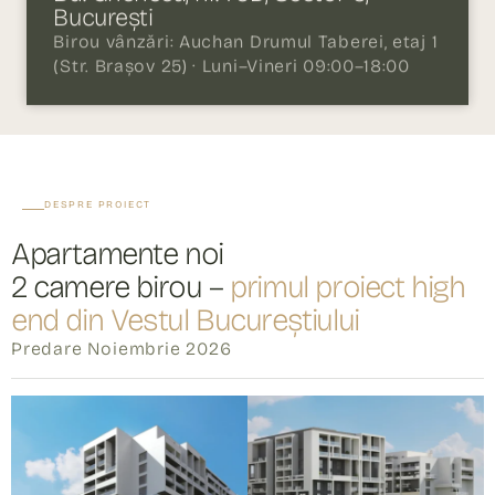
Birou vânzări: Auchan Drumul Taberei, etaj 1
(Str. Brașov 25) · Luni–Vineri 09:00–18:00
DESPRE PROIECT
Apartamente noi
2 camere birou –
primul proiect high
end din Vestul Bucureștiului
Predare Noiembrie 2026