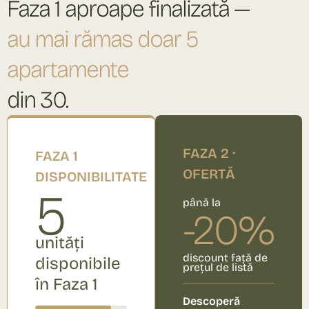
Faza 1 aproape finalizată —
au mai rămas doar 5
apartamente
din 30.
FAZA 2 ·
FAZA 1
OFERTĂ
DISPONIBILITATE
5
până la
-20%
unități
discount față de
disponibile
prețul de listă
în Faza 1​
Descoperă