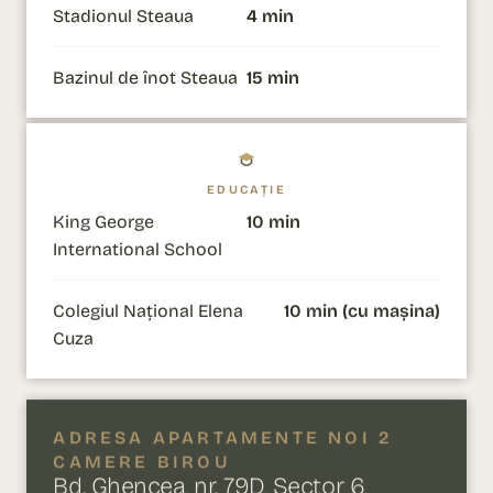
Stadionul Steaua
4 min
Bazinul de înot Steaua
15 min
EDUCAȚIE
King George
10 min
International School
Colegiul Național Elena
10 min (cu mașina)
Cuza
ADRESA APARTAMENTE NOI 2
CAMERE BIROU
Bd. Ghencea, nr. 79D, Sector 6,
București