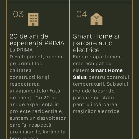
03
04
20 de ani de
Smart Home și
experiență PRIMA
parcare auto
electrice
La PRIMA
Development, punem
Fiecare apartament
pe primul loc
este echipat cu
calitatea
sistem
Smart Home
construcțiilor și
Salus
pentru controlul
respectarea
temperaturii. Subsolul
angajamentelor față
include locuri de
de clienți. Cu 20 de
parcare cu statii
ani de experiență în
pentru încărcarea
proiecte rezidențiale,
mașinilor electrice.
suntem un dezvoltator
care își respectă
promisiunile, livrând la
timp și fără