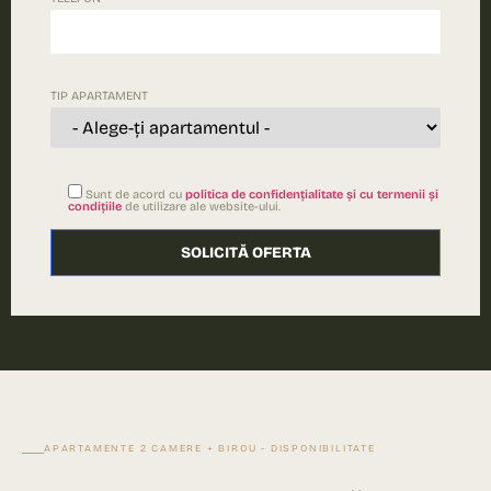
TIP APARTAMENT
Sunt de acord cu
politica de confidențialitate și cu termenii și
condițiile
de utilizare ale website-ului.
Please le
APARTAMENTE 2 CAMERE + BIROU - DISPONIBILITATE