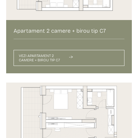
Apartament 2 camere + birou tip C7
VEZI APARTAMENT 2
->
CAMERE + BIROU TIP C7