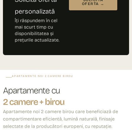
SOLICITĂ
OFERTA →
personalizată
Îți răspundem în cel
mai scurt timp cu
disponibilitatea și
prețurile actualizate.
APARTAMENTE NOI 2 CAMERE BIROU
Apartamente cu
2 camere + birou
Apartamente noi 2 camere birou care beneficiază de
compartimentare eficientă, lumină naturală, finisaje
selectate de la producători europeni, cu reputație.