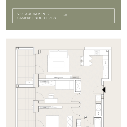
VEZI APARTAMENT 2
->
CAMERE + BIROU TIP C8