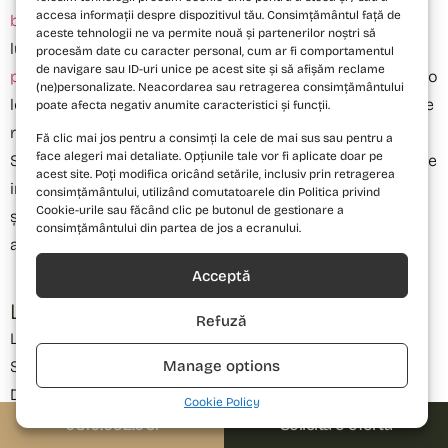
accesa informații despre dispozitivul tău. Consimțământul față de
birou
răspund direct creșterii cererii de spațiu pentru
aceste tehnologii ne va permite nouă și partenerilor noștri să
lucrul de acasă.
Apartamentele de 3 camere
și
procesăm date cu caracter personal, cum ar fi comportamentul
de navigare sau ID-uri unice pe acest site și să afișăm reclame
penthouse-urile duplex
sunt destinate familiilor care vor o
(ne)personalizate. Neacordarea sau retragerea consimțământului
locuință definitivă, cu lumină naturală generoasă și terase
poate afecta negativ anumite caracteristici și funcții.
reale.
Fă clic mai jos pentru a consimți la cele de mai sus sau pentru a
face alegeri mai detaliate. Opțiunile tale vor fi aplicate doar pe
Spațiile comune sunt semnate de Studio 1408 — abordare
acest site. Poți modifica oricând setările, inclusiv prin retragerea
inspirată de hoteluri exclusiviste, cu lobby-uri primitoare
consimțământului, utilizând comutatoarele din Politica privind
Cookie-urile sau făcând clic pe butonul de gestionare a
și finisaje care continuă atenția la detaliu din
consimțământului din partea de jos a ecranului.
apartamente noi 2 camere birou.
Acceptă
Localizare impresionantă —"15-minute city"
Refuză
La PRIMA Astera ești la 4 minute pe jos de Stadionul
Manage options
Steaua, 10 minute de Auchan Drumul Taberei, parcul
Drumul Taberei si statia de metrou M5. Cu mașina, AFI
Cookie Policy
Cotroceni este la 10 minute, iar Plaza România Mall la 9.
0310.052.061
Solicită o ofertă