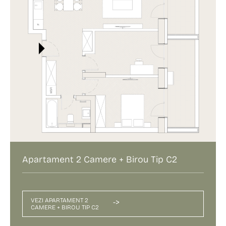
Apartament 2 Camere + Birou Tip C2
VEZI APARTAMENT 2
->
CAMERE + BIROU TIP C2