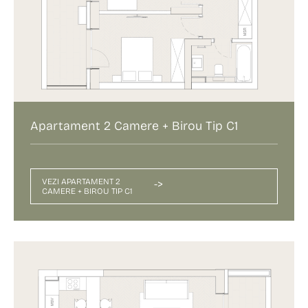
Apartament 2 Camere + Birou Tip C1
VEZI APARTAMENT 2
->
CAMERE + BIROU TIP C1