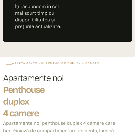
Îți răspundem în cel
mai scurt timp cu
disponibilitatea și
prețurile actualizate.
APARTAMENTE NOI PENTHOUSE DUPLEX 4 CAMERE
Apartamente noi
Penthouse
duplex
4 camere
Apartamente noi penthouse duplex 4 camere care
beneficiază de compartimentare eficientă, lumină