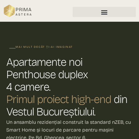
PRIMA
ASTERA
MAI MULT DECÂT ȚI-AI IMAGINAT
Apartamente noi
Penthouse duplex
4 camere.
Primul proiect high-end
din
Vestul Bucureștiului.
Un ansamblu rezidențial construit la standard nZEB, cu
Smart Home și locuri de parcare pentru mașini
electrice. Pe Bd. Ghencea, sector 6.