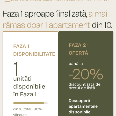
APARTAMENTE - PENTHOUSE DUPLEX 4 CAMERE - DISPONIBILITATE
Faza 1 aproape finalizată,
a mai
rămas doar 1 apartament
din 10.
FAZA 2 ·
FAZA 1
OFERTĂ
DISPONIBILITATE
1
până la
-20%
unități
discount față de
disponibile
prețul de listă
în Faza 1
Descoperă
apartamentele
din 10 total · 90%
disponibile
vândute