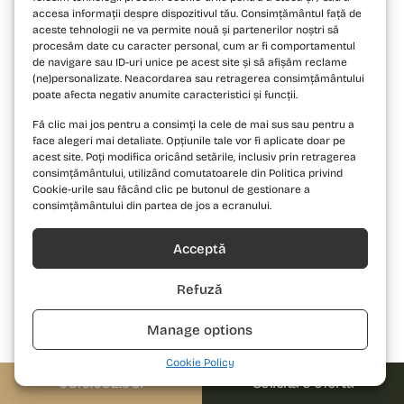
accesa informații despre dispozitivul tău. Consimțământul față de
aceste tehnologii ne va permite nouă și partenerilor noștri să
procesăm date cu caracter personal, cum ar fi comportamentul
de navigare sau ID-uri unice pe acest site și să afișăm reclame
(ne)personalizate. Neacordarea sau retragerea consimțământului
poate afecta negativ anumite caracteristici și funcții.
Fă clic mai jos pentru a consimți la cele de mai sus sau pentru a
face alegeri mai detaliate. Opțiunile tale vor fi aplicate doar pe
acest site. Poți modifica oricând setările, inclusiv prin retragerea
Penthouse Duplex 4 Camere Tip E6
consimțământului, utilizând comutatoarele din Politica privind
Cookie-urile sau făcând clic pe butonul de gestionare a
consimțământului din partea de jos a ecranului.
VEZI PENTHOUSE DUPLEX 4
Acceptă
->
CAMERE TIP E6
Refuză
Manage options
Cookie Policy
0310.052.061
Solicită o ofertă