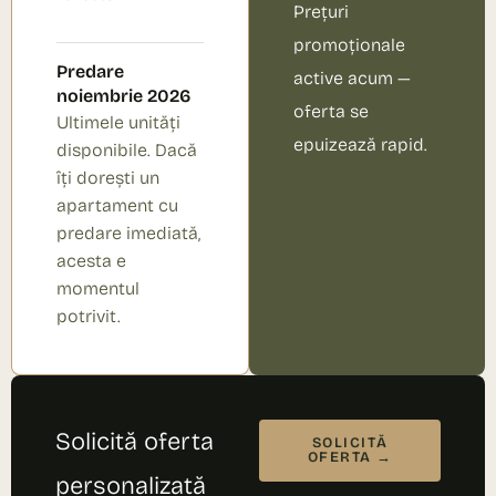
Prețuri
promoționale
Predare
active acum —
noiembrie 2026
oferta se
Ultimele unități
epuizează rapid.
disponibile. Dacă
îți dorești un
apartament cu
predare imediată,
acesta e
momentul
potrivit.
Solicită oferta
SOLICITĂ
OFERTA →
personalizată