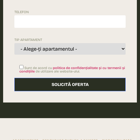
TELEFON
TIP APARTAMENT
Sunt de acord cu
politica de confidențialitate și cu termenii și
condițiile
de utilizare ale website-ului.
Please le