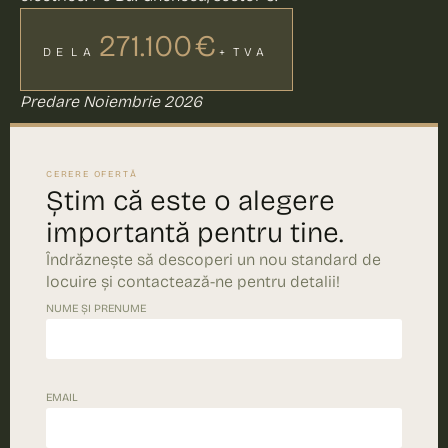
271.100 €
DE LA
+ TVA
Predare Noiembrie 2026
CERERE OFERTĂ
Știm că este o alegere
importantă pentru tine.
Îndrăznește să descoperi un nou standard de
locuire și contactează-ne pentru detalii!
NUME ȘI PRENUME
EMAIL