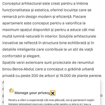
Conceptul arhitectural este creat pentru a îmbina
funcționalitatea și estetica, oferind locuințe care se
remarcă prin design modern și eficiență. Fiecare
apartament este conceput pentru a valorifica la
maximum spațiul disponibil și pentru a aduce cât mai
multă lumină naturală în interior. Soluțiile arhitecturale
inovative se reflectă în structura bine echilibrată și în
detaliile inteligente care contribuie la un stil de viață
confortabil și elegant.
Spațiile verzi exterioare sunt proiectate de renumitul
birou Beros-Abdul, care a conceput o grădină urbană
privată cu peste 200 de arbori și 15.000 de plante perene.
Această amenajare peisagistică îmbogățește ansamblul
de apartamente noi Drumul Taberei cu un spațiu verde
Manage your privacy
generos, oferind un loc de relaxare aproape de natură și o
Pentru a oferi o experiență cât mai plăcută, noi și partenerii noștri
oază de liniște în mijlocul orașului.
folosim tehnologii precum cookie-urile pentru a stoca și / sau a