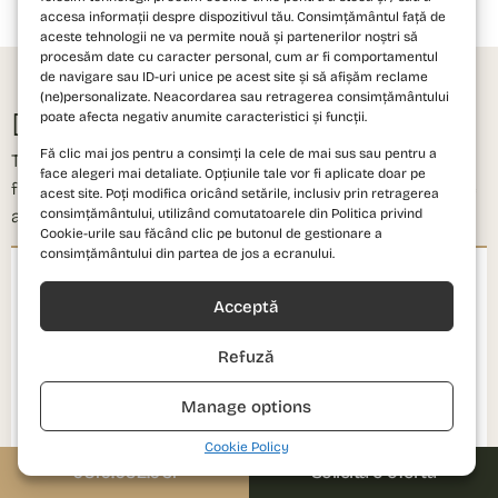
accesa informații despre dispozitivul tău. Consimțământul față de
aceste tehnologii ne va permite nouă și partenerilor noștri să
procesăm date cu caracter personal, cum ar fi comportamentul
CE SPUN PROPRIETARII
de navigare sau ID-uri unice pe acest site și să afișăm reclame
(ne)personalizate. Neacordarea sau retragerea consimțământului
Decizii bazate pe
experiențe reale.
poate afecta negativ anumite caracteristici și funcții.
Fă clic mai jos pentru a consimți la cele de mai sus sau pentru a
Testimoniale colectate după predarea cheilor — de la
face alegeri mai detaliate. Opțiunile tale vor fi aplicate doar pe
familii și investitori care au ales PRIMA Astera și proiecte
acest site. Poți modifica oricând setările, inclusiv prin retragerea
consimțământului, utilizând comutatoarele din Politica privind
anterioare PRIMA Development Group.
Cookie-urile sau făcând clic pe butonul de gestionare a
consimțământului din partea de jos a ecranului.
"
Acceptă
Experiența mea cu Prima Vista a fost una foarte bună. Tot procesul de
Refuză
achiziție s-a desfășurat corect, organizat și cu respectarea tuturor
înțelegerilor stabilite. Totul a decurs rapid, organizat și transparent, iar
Manage options
colaborarea menținută prin intermediul Andrei fost una foarte bună de
la început până la final.
Mă bucur acum de alegerea făcută: complex curat, liniștit, bine
Cookie Policy
construit, vecini ok și o poziționare excelentă. Se vede și se simte că
0310.052.061
Solicită o ofertă
aici s-a construit cu responsabilitate și grijă pentru oameni.