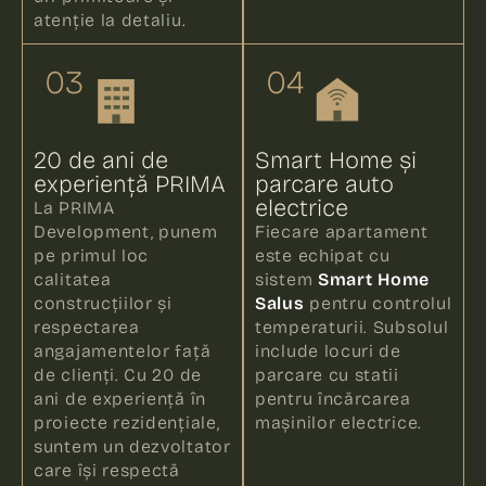
atenție la detaliu.
03
04
20 de ani de
Smart Home și
experiență PRIMA
parcare auto
electrice
La PRIMA
Development, punem
Fiecare apartament
pe primul loc
este echipat cu
calitatea
sistem
Smart Home
construcțiilor și
Salus
pentru controlul
respectarea
temperaturii. Subsolul
angajamentelor față
include locuri de
de clienți. Cu 20 de
parcare cu statii
ani de experiență în
pentru încărcarea
proiecte rezidențiale,
mașinilor electrice.
suntem un dezvoltator
care își respectă