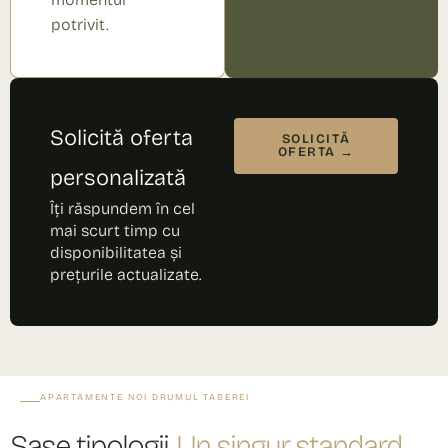
potrivit.
Solicită oferta
SOLICITĂ
OFERTA →
personalizată
Îți răspundem în cel
mai scurt timp cu
disponibilitatea și
prețurile actualizate.
APARTAMENTE NOI DRUMUL TABEREI
Șase tipologii.
Un singur standard.