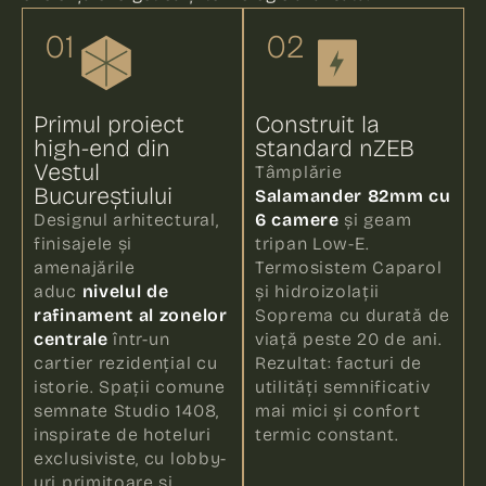
01
02
Primul proiect
Construit la
high-end din
standard nZEB
Vestul
Tâmplărie
Bucureștiului
Salamander 82mm cu
Designul arhitectural,
6 camere
și geam
finisajele și
tripan Low-E.
amenajările
Termosistem Caparol
aduc
nivelul de
și hidroizolații
rafinament al zonelor
Soprema cu durată de
centrale
într-un
viață peste 20 de ani.
cartier rezidențial cu
Rezultat: facturi de
istorie. Spații comune
utilități semnificativ
semnate Studio 1408,
mai mici și confort
inspirate de hoteluri
termic constant.
exclusiviste, cu lobby-
uri primitoare și