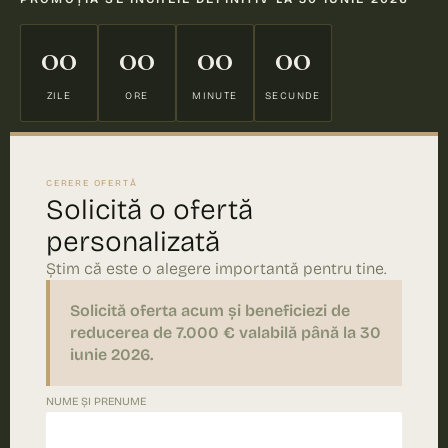
00
00
00
00
ZILE
ORE
MINUTE
SECUNDE
CERERE OFERTĂ
Solicită o ofertă
personalizată
Știm că este o alegere importantă pentru tine.
Solicită oferta acum și beneficiezi de
reducerea de 7.000 € valabilă până la 30
iunie 2026.
NUME ȘI PRENUME