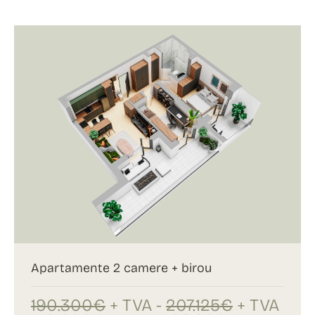
Apartamente 2 camere + birou
190.300€
+ TVA -
207.125€
+ TVA