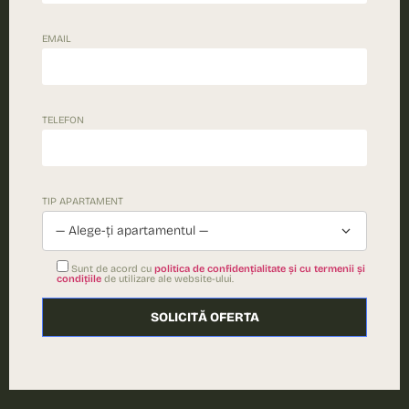
EMAIL
TELEFON
TIP APARTAMENT
— Alege-ți apartamentul —
Sunt de acord cu
politica de confidențialitate și cu termenii și
condițiile
de utilizare ale website-ului.
Please leave this field empty.