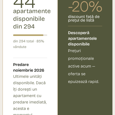
44
-20%
apartamente
discount față de
disponibile
prețul de listă
din 294
Descoperă
apartamentele
din 294 total · 85%
disponibile
vândute
Prețuri
promoționale
Predare
active acum —
noiembrie 2026
oferta se
Ultimele unități
epuizează rapid.
disponibile. Dacă
îți dorești un
apartament cu
predare imediată,
acesta e
momentul