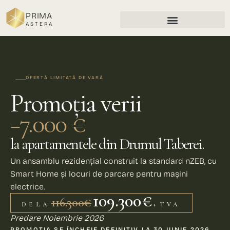
PRIMA
ASTERA
OFERTĂ LIMITATĂ DE VARĂ
Promoția verii
−7.000 €
la apartamentele din Drumul Taberei.
Un ansamblu rezidențial construit la standard nZEB, cu
Smart Home și locuri de parcare pentru mașini
electrice.
109.300 €
116.300 €
DE LA
+ TVA
Predare Noiembrie 2026
PROMOȚIA SE ÎNCHEIE DEFINITIV LA 30 IUNIE 2026