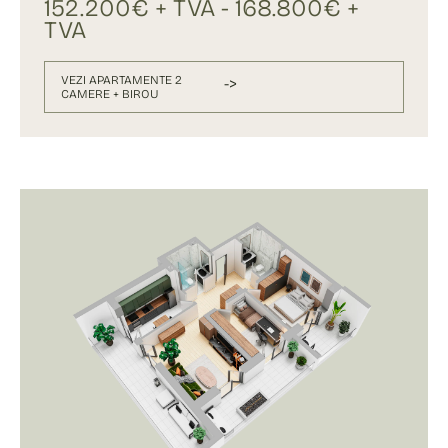
152.200€ + TVA - 168.800€ +
TVA
VEZI APARTAMENTE 2
->
CAMERE + BIROU