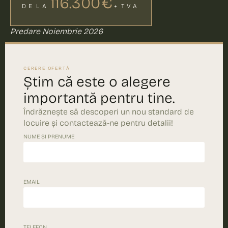
116.300 €
DE LA
+ TVA
Predare Noiembrie 2026
CERERE OFERTĂ
Știm că este o alegere
importantă pentru tine.
Îndrăznește să descoperi un nou standard de
locuire și contactează-ne pentru detalii!
NUME ȘI PRENUME
EMAIL
TELEFON