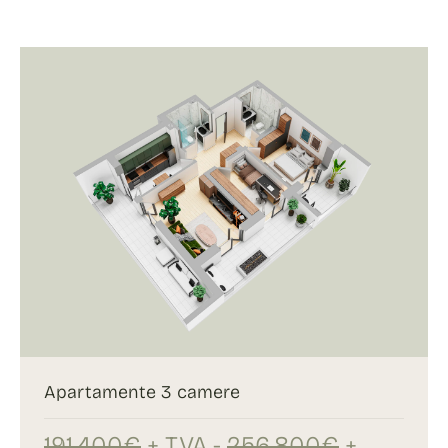
Apartamente 3 camere
191.400€
+ TVA -
256.800€
+