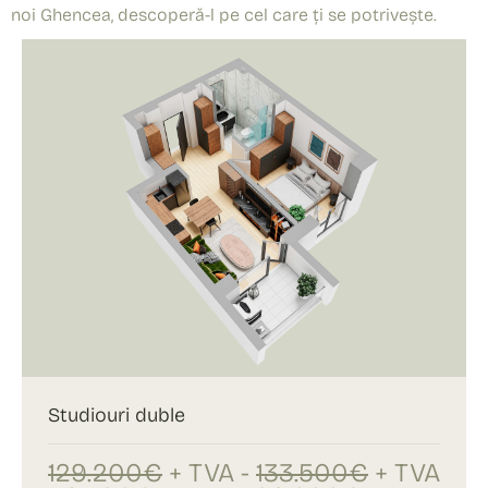
noi Ghencea, descoperă-l pe cel care ți se potrivește.
Studiouri duble
129.200€
+ TVA -
133.500€
+ TVA