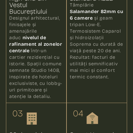
Vestul
Tâmplărie
Bucureștiului
Salamander 82mm cu
Designul arhitectural,
6 camere
și geam
finisajele și
tripan Low-E.
amenajările
Termosistem Caparol
aduc
nivelul de
și hidroizolații
rafinament al zonelor
Soprema cu durată de
centrale
într-un
viață peste 20 de ani.
cartier rezidențial cu
Rezultat: facturi de
istorie. Spații comune
utilități semnificativ
semnate Studio 1408,
mai mici și confort
inspirate de hoteluri
termic constant.
exclusiviste, cu lobby-
uri primitoare și
atenție la detaliu.
03
04