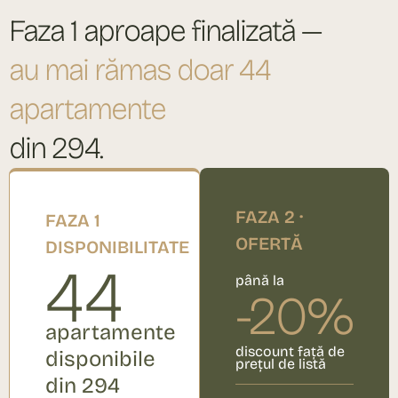
Faza 1 aproape finalizată —
au mai rămas doar 44
apartamente
din 294.
FAZA 2 ·
FAZA 1
OFERTĂ
DISPONIBILITATE
44
până la
-20%
apartamente
discount față de
disponibile
prețul de listă
din 294