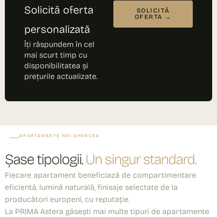
Solicită oferta
SOLICITĂ
OFERTA →
personalizată
Îți răspundem în cel
mai scurt timp cu
disponibilitatea și
prețurile actualizate.
APARTAMENTE NOI GHENCEA
Șase tipologii.
Un singur standard.
Fiecare apartament beneficiază de compartimentare
eficientă, lumină naturală, finisaje selectate de la
producători europeni, cu reputație.
La PRIMA Astera găsești mai multe tipuri de apartamente