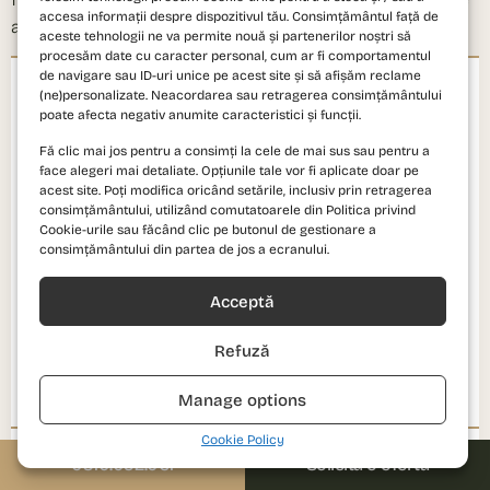
accesa informații despre dispozitivul tău. Consimțământul față de
anterioare PRIMA Development Group.
aceste tehnologii ne va permite nouă și partenerilor noștri să
procesăm date cu caracter personal, cum ar fi comportamentul
"
de navigare sau ID-uri unice pe acest site și să afișăm reclame
(ne)personalizate. Neacordarea sau retragerea consimțământului
poate afecta negativ anumite caracteristici și funcții.
Fă clic mai jos pentru a consimți la cele de mai sus sau pentru a
Experiența mea cu Prima Vista a fost una foarte bună. Tot procesul de
face alegeri mai detaliate. Opțiunile tale vor fi aplicate doar pe
achiziție s-a desfășurat corect, organizat și cu respectarea tuturor
acest site. Poți modifica oricând setările, inclusiv prin retragerea
înțelegerilor stabilite. Totul a decurs rapid, organizat și transparent, iar
consimțământului, utilizând comutatoarele din Politica privind
colaborarea menținută prin intermediul Andrei fost una foarte bună de
Cookie-urile sau făcând clic pe butonul de gestionare a
la început până la final.
consimțământului din partea de jos a ecranului.
Mă bucur acum de alegerea făcută: complex curat, liniștit, bine
construit, vecini ok și o poziționare excelentă. Se vede și se simte că
aici s-a construit cu responsabilitate și grijă pentru oameni.
Acceptă
Refuză
Alina Mircea
AM
PRIMA Vista
Manage options
Cookie Policy
"
0310.052.061
Solicită o ofertă