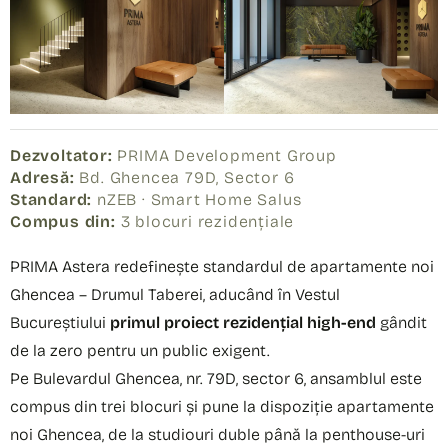
Dezvoltator:
PRIMA Development Group
Adresă:
Bd. Ghencea 79D, Sector 6
Standard:
nZEB · Smart Home Salus
Compus din:
3 blocuri rezidențiale
PRIMA Astera redefinește standardul de apartamente noi
Ghencea – Drumul Taberei, aducând în Vestul
Bucureștiului
primul proiect rezidențial high-end
gândit
de la zero pentru un public exigent.
Pe Bulevardul Ghencea, nr. 79D, sector 6, ansamblul este
compus din trei blocuri și pune la dispoziție apartamente
noi Ghencea, de la studiouri duble până la penthouse-uri