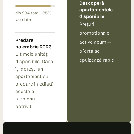
Descoperă
apartamentele
din 294 total · 85%
disponibile
vândute
Prețuri
promoționale
Predare
active acum —
noiembrie 2026
oferta se
Ultimele unități
epuizează rapid.
disponibile. Dacă
îți dorești un
apartament cu
predare imediată,
acesta e
momentul
potrivit.