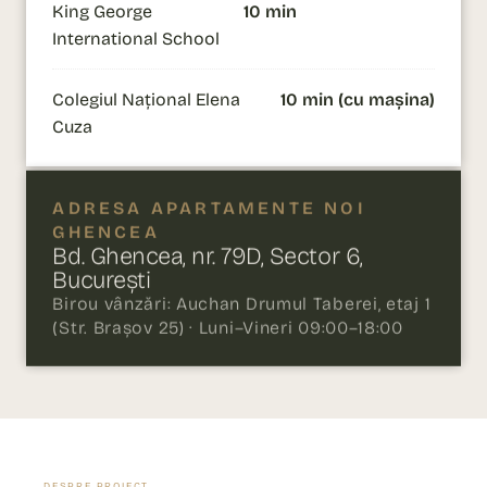
King George
10 min
International School
Colegiul Național Elena
10 min (cu mașina)
Cuza
ADRESA APARTAMENTE NOI
GHENCEA
Bd. Ghencea, nr. 79D, Sector 6,
București
Birou vânzări: Auchan Drumul Taberei, etaj 1
(Str. Brașov 25) · Luni–Vineri 09:00–18:00
DESPRE PROIECT