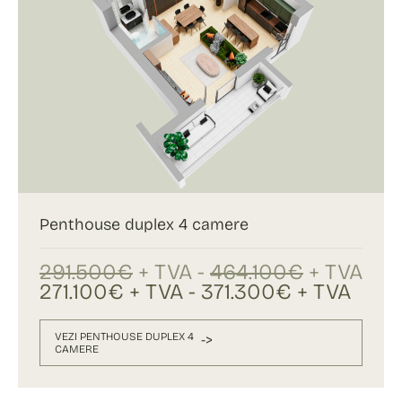
Penthouse duplex 4 camere
291.500€
+ TVA -
464.100€
+ TVA
271.100€ + TVA - 371.300€ + TVA
VEZI PENTHOUSE DUPLEX 4
->
CAMERE