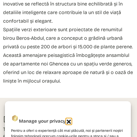
inovative se reflectă în structura bine echilibrată și în
detaliile inteligente care contribuie la un stil de viață
confortabil și elegant.
Spațiile verzi exterioare sunt proiectate de renumitul
birou Beros-Abdul, care a conceput o grădină urbană
privată cu peste 200 de arbori și 15.000 de plante perene.
Această amenajare peisagistică îmbogățește ansamblul
de apartamente noi Ghencea cu un spațiu verde generos,
oferind un loc de relaxare aproape de natură și o oază de
liniște în mijlocul orașului.
CE SPUN PROPRIETARII
Decizii bazate pe
experiențe reale.
Manage your privacy
Testimoniale colectate după predarea cheilor — de la
Pentru a oferi o experiență cât mai plăcută, noi și partenerii noștri
folosim tehnologii precum cookie-urile pentru a stoca și / sau a
familii și investitori care au ales PRIMA Astera și proiecte