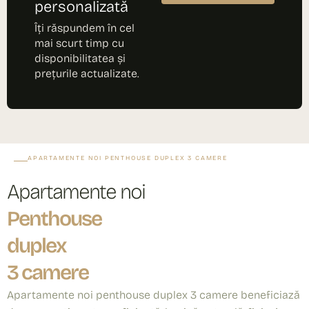
personalizată
Îți răspundem în cel
mai scurt timp cu
disponibilitatea și
prețurile actualizate.
APARTAMENTE NOI PENTHOUSE DUPLEX 3 CAMERE
Apartamente noi
Penthouse
duplex
3 camere
Apartamente noi penthouse duplex 3 camere beneficiază