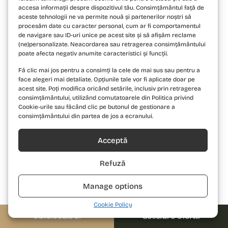
accesa informații despre dispozitivul tău. Consimțământul față de
aceste tehnologii ne va permite nouă și partenerilor noștri să
procesăm date cu caracter personal, cum ar fi comportamentul
de navigare sau ID-uri unice pe acest site și să afișăm reclame
(ne)personalizate. Neacordarea sau retragerea consimțământului
poate afecta negativ anumite caracteristici și funcții.
Fă clic mai jos pentru a consimți la cele de mai sus sau pentru a
face alegeri mai detaliate. Opțiunile tale vor fi aplicate doar pe
acest site. Poți modifica oricând setările, inclusiv prin retragerea
Penthouse Duplex 3 Camere Tip E12
consimțământului, utilizând comutatoarele din Politica privind
Cookie-urile sau făcând clic pe butonul de gestionare a
consimțământului din partea de jos a ecranului.
VEZI PENTHOUSE DUPLEX 3
->
Acceptă
CAMERE TIP E12
Refuză
Manage options
Cookie Policy
0310.052.061
Solicită o ofertă