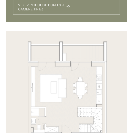
VEZI PENTHOUSE DUPLEX 3
->
CAMERE TIP E3