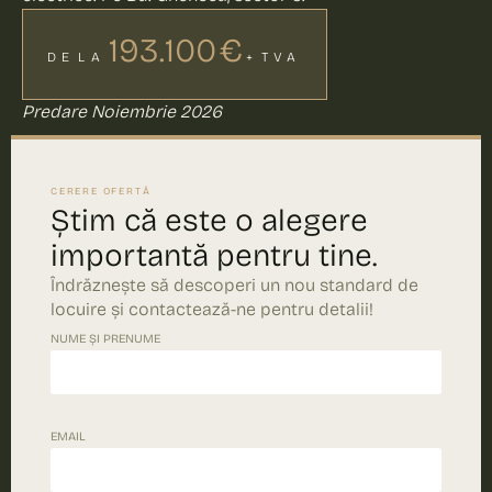
193.100 €
DE LA
+ TVA
Predare Noiembrie 2026
CERERE OFERTĂ
Știm că este o alegere
importantă pentru tine.
Îndrăznește să descoperi un nou standard de
locuire și contactează-ne pentru detalii!
NUME ȘI PRENUME
EMAIL