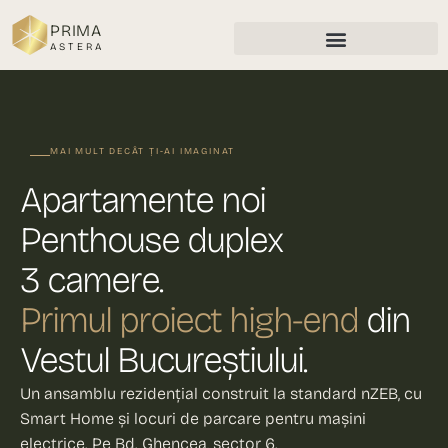
PRIMA
ASTERA
MAI MULT DECÂT ȚI-AI IMAGINAT
Apartamente noi
Penthouse duplex
3 camere.
Primul proiect high-end
din
Vestul Bucureștiului.
Un ansamblu rezidențial construit la standard nZEB, cu
Smart Home și locuri de parcare pentru mașini
electrice. Pe Bd. Ghencea, sector 6.