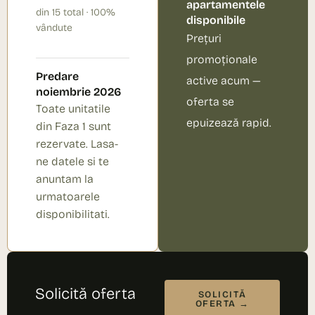
apartamentele
din 15 total · 100%
disponibile
vândute
Prețuri
promoționale
Predare
active acum —
noiembrie 2026
oferta se
Toate unitatile
epuizează rapid.
din Faza 1 sunt
rezervate. Lasa-
ne datele si te
anuntam la
urmatoarele
disponibilitati.
Solicită oferta
SOLICITĂ
OFERTA →