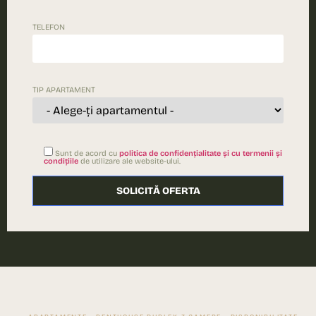
TELEFON
TIP APARTAMENT
Sunt de acord cu
politica de confidențialitate și cu termenii și
condițiile
de utilizare ale website-ului.
Please le