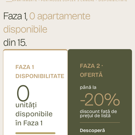
APARTAMENTE - PENTHOUSE DUPLEX 3 CAMERE - DISPONIBILITATE
Faza 1,
0 apartamente
disponibile
din 15.
FAZA 2 ·
FAZA 1
OFERTĂ
DISPONIBILITATE
0
până la
-20%
unități
discount față de
disponibile
prețul de listă
în Faza 1
Descoperă