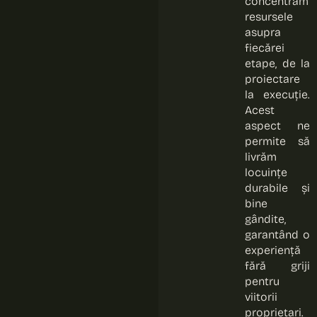
concentrăm
resursele
asupra
fiecărei
etape, de la
proiectare
la execuție.
Acest
aspect ne
permite să
livrăm
locuințe
durabile și
bine
gândite,
garantând o
experiență
fără griji
pentru
viitorii
proprietari.