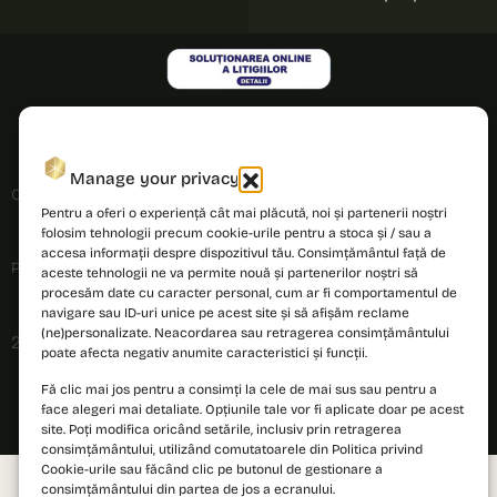
Manage your privacy
Cookies policy
Pentru a oferi o experiență cât mai plăcută, noi și partenerii noștri
folosim tehnologii precum cookie-urile pentru a stoca și / sau a
accesa informații despre dispozitivul tău. Consimțământul față de
Privacy policy
aceste tehnologii ne va permite nouă și partenerilor noștri să
procesăm date cu caracter personal, cum ar fi comportamentul de
navigare sau ID-uri unice pe acest site și să afișăm reclame
(ne)personalizate. Neacordarea sau retragerea consimțământului
2026 © PRIMA Astera. All rights reserved.
poate afecta negativ anumite caracteristici și funcții.
Fă clic mai jos pentru a consimți la cele de mai sus sau pentru a
face alegeri mai detaliate. Opțiunile tale vor fi aplicate doar pe acest
site. Poți modifica oricând setările, inclusiv prin retragerea
consimțământului, utilizând comutatoarele din Politica privind
Cookie-urile sau făcând clic pe butonul de gestionare a
consimțământului din partea de jos a ecranului.