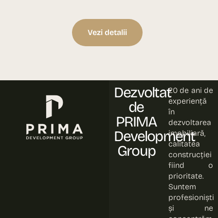
Vezi detalii
Dezvoltat
20 de ani de
experiență
de
în
PRIMA
dezvoltarea
Development
imobiliară,
calitatea
Group
construcției
fiind o
prioritate.
Suntem
profesioniști
și ne