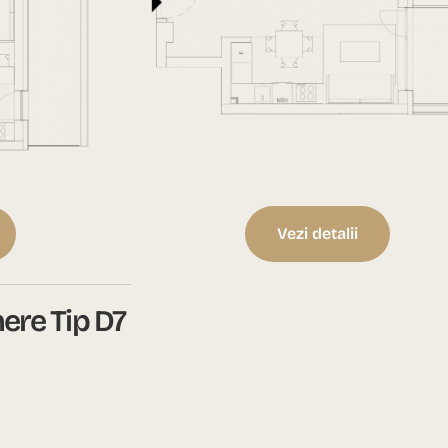
Vezi detalii
re Tip D7