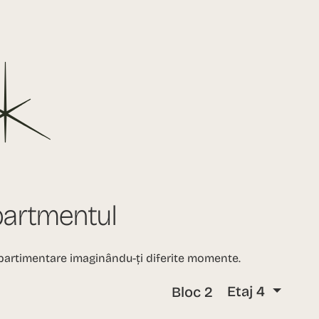
partmentul
artimentare imaginându-ți diferite momente.
Bloc 2
Etaj 4