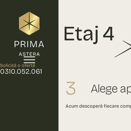
Etaj 4
Solicită o ofertă
0310.052.061
3
Alege a
Acum descoperă fiecare comp