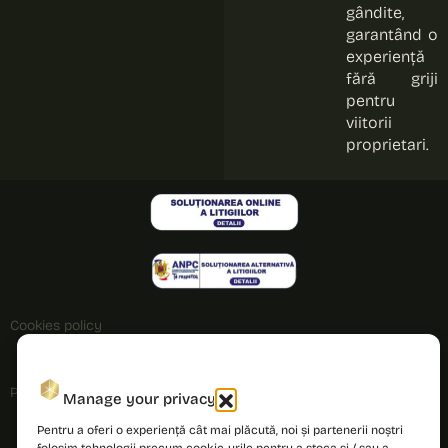
gândite,
garantând o
experiență
fără griji
pentru
viitorii
proprietari.
Cookies policy
Privacy policy
Manage your privacy
Pentru a oferi o experiență cât mai plăcută, noi și partenerii noștri