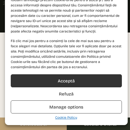
folosim tehnologii precum cookie-urile pentru a stoca și / sau a
2026 © PRIMA Astera. All rights reserved.
accesa informații despre dispozitivul tău. Consimțământul față de
aceste tehnologii ne va permite nouă și partenerilor noștri să
procesăm date cu caracter personal, cum ar fi comportamentul de
navigare sau ID-uri unice pe acest site și să afișăm reclame
(ne)personalizate. Neacordarea sau retragerea consimțământului
poate afecta negativ anumite caracteristici și funcții.
Fă clic mai jos pentru a consimți la cele de mai sus sau pentru a
face alegeri mai detaliate. Opțiunile tale vor fi aplicate doar pe acest
site. Poți modifica oricând setările, inclusiv prin retragerea
consimțământului, utilizând comutatoarele din Politica privind
Cookie-urile sau făcând clic pe butonul de gestionare a
consimțământului din partea de jos a ecranului.
Acceptă
Refuză
Manage options
Cookie Policy
0310.052.061
Solicită o ofertă