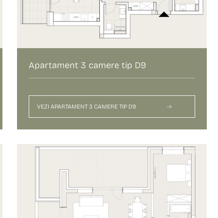
Apartament 3 camere tip D9
VEZI APARTAMENT 3 CAMERE TIP D9
->