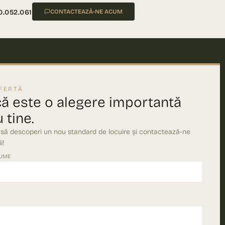
0.052.061
CONTACTEAZĂ-NE ACUM
FERTĂ
că este o alegere importantă
 tine.
 să descoperi un nou standard de locuire și contactează-ne
i!
NUME