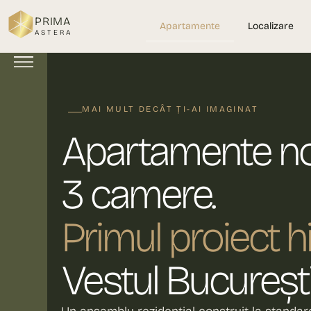
PRIMA
Apartamente
Localizare
ASTERA
MAI MULT DECÂT ȚI-AI IMAGINAT
Apartamente no
3 camere.
Primul proiect 
Vestul Bucureștiu