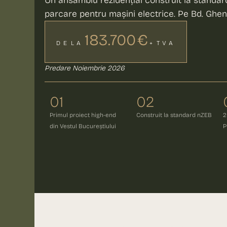
Un ansamblu rezidențial construit la standa
parcare pentru mașini electrice. Pe Bd. Ghen
183.700 €
DE LA
+ TVA
Predare Noiembrie 2026
01
02
Primul proiect high-end
Construit la standard nZEB
2
din Vestul Bucureștiului
P