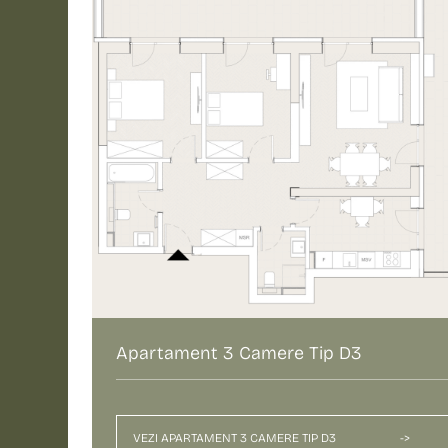
Apartament 3 Camere Tip D3
VEZI APARTAMENT 3 CAMERE TIP D3
->