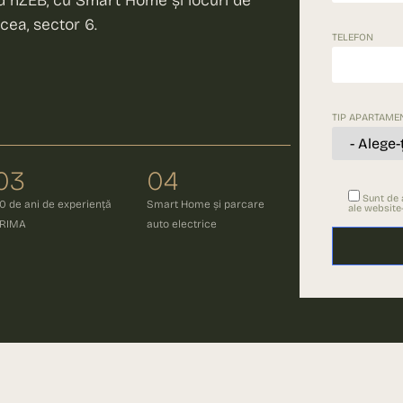
rd nZEB, cu Smart Home și locuri de
cea, sector 6.
TELEFON
TIP APARTAME
03
04
Sunt de
0 de ani de experiență
Smart Home și parcare
ale website-
RIMA
auto electrice