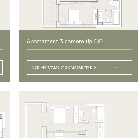
Apartament 3 camere tip D10
VEZI APARTAMENT 3 CAMERE TIP D10
->