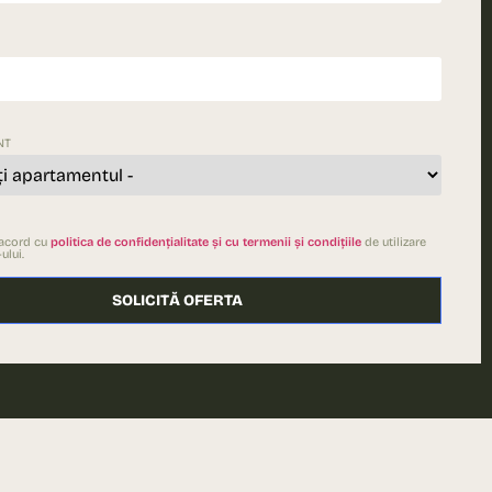
NT
 acord cu
politica de confidențialitate și cu termenii și condițiile
de utilizare
ului.
Please le