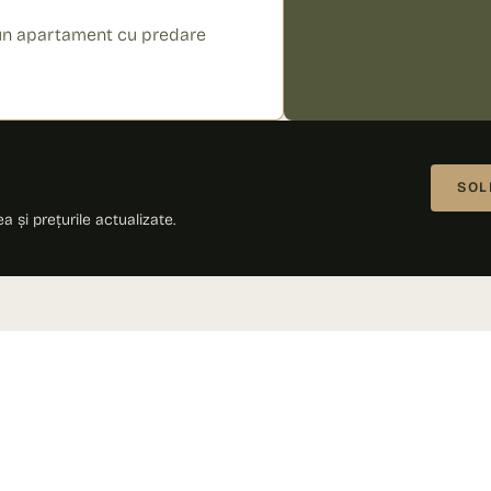
i un apartament cu predare
SOL
a și prețurile actualizate.