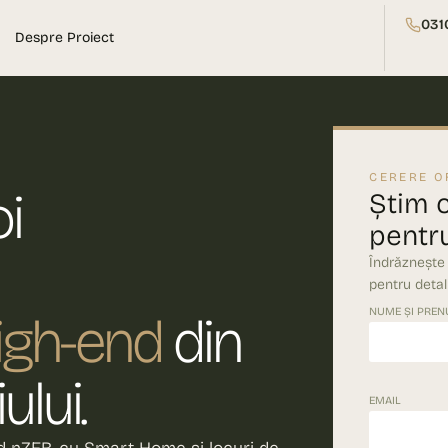
031
Despre Proiect
CERERE O
i
Știm 
pentru
Îndrăznește
pentru detali
NUME ȘI PRE
high-end
din
lui.
EMAIL