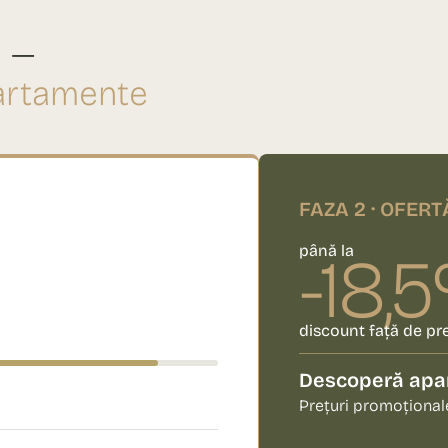
E
ă —
artamente
FAZA 2 · OFERT
până la
-18,
discount față de pre
Descoperă apar
Prețuri promoțional