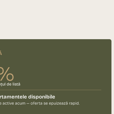
Ă
5%
țul de listă
tamentele disponibile
e active acum — oferta se epuizează rapid.