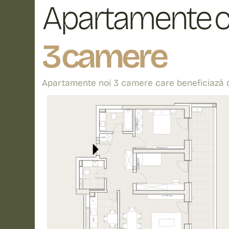
Apartamente 
3 camere
Apartamente noi 3 camere care beneficiază de 