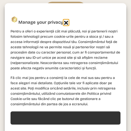
Vezi detalii
Manage your privacy
Studio Dublu Tip A2
Pentru a oferi o experiență cât mai plăcută, noi și partenerii noștri
folosim tehnologii precum cookie-urile pentru a stoca și / sau a
accesa informații despre dispozitivul tău. Consimțământul față de
aceste tehnologii ne va permite nouă și partenerilor noștri să
procesăm date cu caracter personal, cum ar fi comportamentul de
navigare sau ID-uri unice pe acest site și să afișăm reclame
(ne)personalizate. Neacordarea sau retragerea consimțământului
poate afecta negativ anumite caracteristici și funcții.
Fă clic mai jos pentru a consimți la cele de mai sus sau pentru a
face alegeri mai detaliate. Opțiunile tale vor fi aplicate doar pe
acest site. Poți modifica oricând setările, inclusiv prin retragerea
consimțământului, utilizând comutatoarele din Politica privind
Cookie-urile sau făcând clic pe butonul de gestionare a
consimțământului din partea de jos a ecranului.
Acceptă