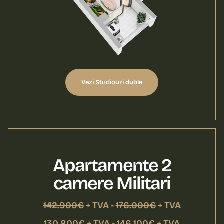
Vezi Studiouri duble
Apartamente 2
camere Militari
142.900€
+ TVA -
176.000€
+ TVA
130.800€ + TVA - 146.100€ + TVA