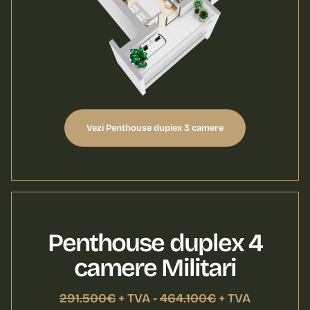
Vezi Penthouse duplex 3 camere
Penthouse duplex 4
camere Militari
291.500€
+ TVA -
464.100€
+ TVA