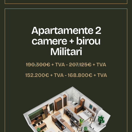
Apartamente 2
camere + birou
Militari
190.300€
+ TVA -
207.125€
+ TVA
152.200€ + TVA - 168.800€ + TVA