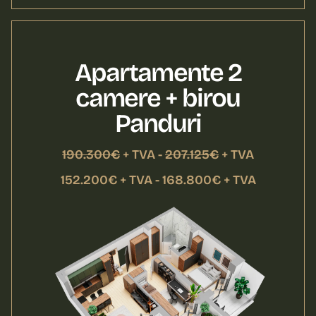
Apartamente 2
camere + birou
Panduri
190.300€
+ TVA -
207.125€
+ TVA
152.200€ + TVA - 168.800€ + TVA