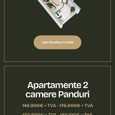
Vezi Studiouri duble
Apartamente 2
camere Panduri
142.900€
+ TVA -
176.000€
+ TVA
130.800€ + TVA - 146.100€ + TVA