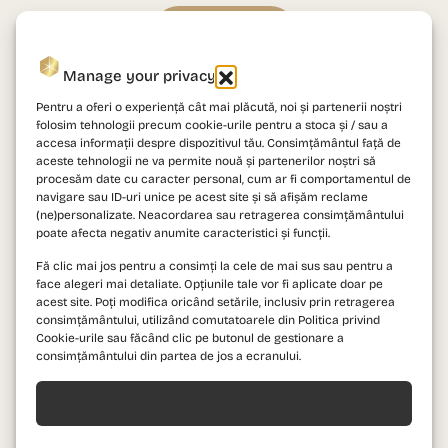
Vezi detalii
Manage your privacy
Studio Dublu Tip A2
Pentru a oferi o experiență cât mai plăcută, noi și partenerii noștri
folosim tehnologii precum cookie-urile pentru a stoca și / sau a
accesa informații despre dispozitivul tău. Consimțământul față de
aceste tehnologii ne va permite nouă și partenerilor noștri să
procesăm date cu caracter personal, cum ar fi comportamentul de
navigare sau ID-uri unice pe acest site și să afișăm reclame
(ne)personalizate. Neacordarea sau retragerea consimțământului
poate afecta negativ anumite caracteristici și funcții.
Fă clic mai jos pentru a consimți la cele de mai sus sau pentru a
face alegeri mai detaliate. Opțiunile tale vor fi aplicate doar pe
acest site. Poți modifica oricând setările, inclusiv prin retragerea
consimțământului, utilizând comutatoarele din Politica privind
Cookie-urile sau făcând clic pe butonul de gestionare a
consimțământului din partea de jos a ecranului.
Acceptă