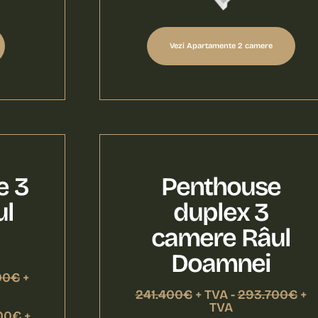
Vezi Apartamente 2 camere
e 3
Penthouse
ul
duplex 3
camere Râul
Doamnei
00€
+
241.400€
+ TVA -
293.700€
+
TVA
00€ +