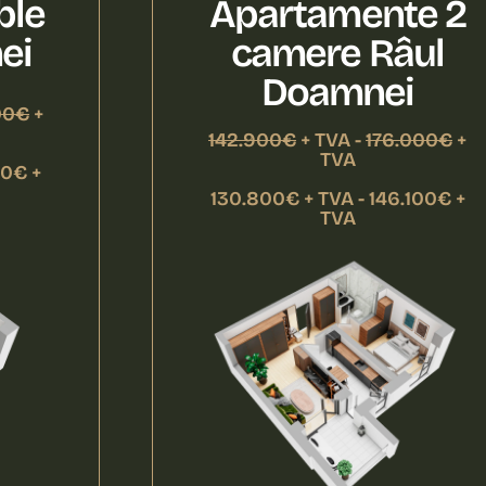
ble
Apartamente 2
ei
camere Râul
Doamnei
00€
+
142.900€
+ TVA -
176.000€
+
TVA
00€ +
130.800€ + TVA - 146.100€ +
TVA