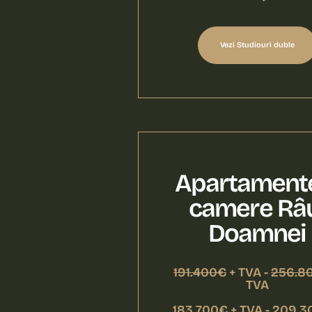
Vezi Studiouri duble
Apartament
camere Râ
Doamnei
191.400€
+ TVA -
256.8
TVA
183.700€ + TVA - 209.3