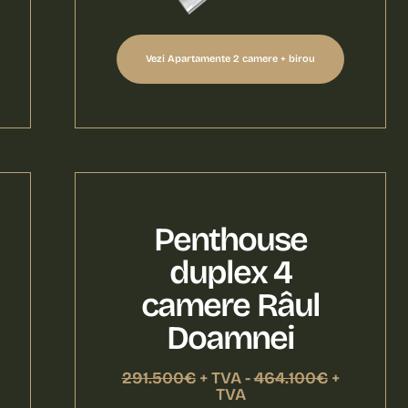
Vezi Apartamente 2 camere + birou
Penthouse
duplex 4
camere Râul
Doamnei
291.500€
+ TVA -
464.100€
+
TVA