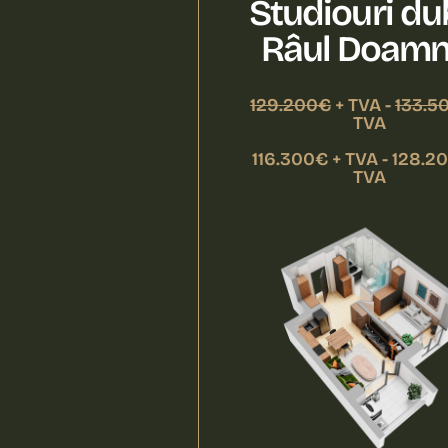
Studiouri du
Râul Doamn
129.200€
+ TVA -
133.5
TVA
116.300€ + TVA - 128.2
TVA