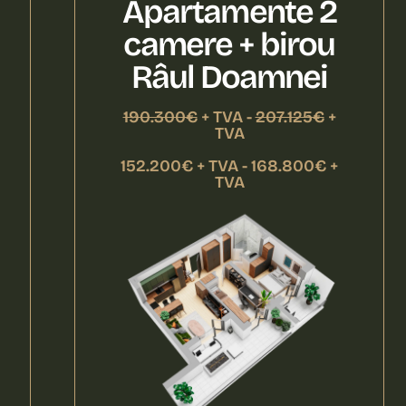
Apartamente 2
camere + birou
Râul Doamnei
190.300€
+ TVA -
207.125€
+
TVA
152.200€ + TVA - 168.800€ +
TVA