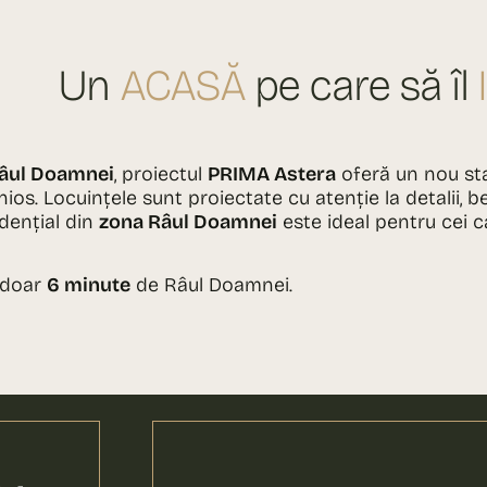
Un
ACASĂ
pe care să îl
Râul Doamnei
, proiectul
PRIMA Astera
oferă un nou sta
ios. Locuințele sunt proiectate cu atenție la detalii, 
dențial din
zona Râul Doamnei
este ideal pentru cei c
 doar
6 minute
de Râul Doamnei.