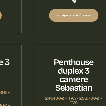
Vezi Apartamente 2 camere
e 3
Penthouse
duplex 3
camere
Sebastian
00€
+
241.400€
+ TVA -
293.700€
+
TVA
00€ +