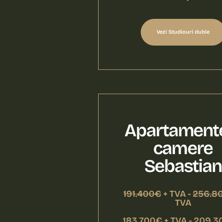
Vezi Studiouri duble
Apartament
camere
Sebastian
191.400€
+ TVA -
256.8
TVA
183.700€ + TVA - 209.3