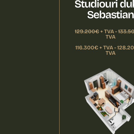
Studiouri du
Sebastian
129.200€
+ TVA -
133.5
TVA
116.300€ + TVA - 128.2
TVA