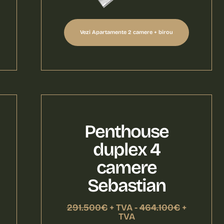
Vezi Apartamente 2 camere + birou
Penthouse
duplex 4
camere
Sebastian
291.500€
+ TVA -
464.100€
+
TVA