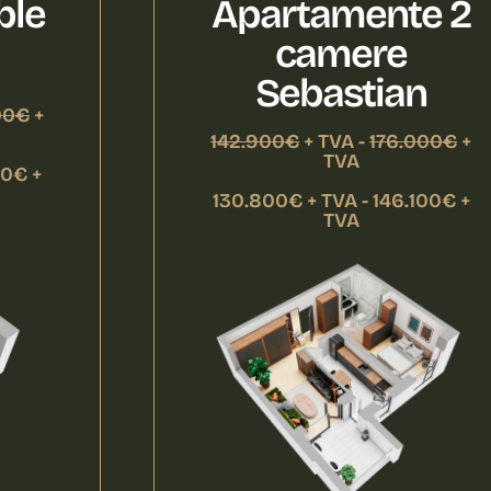
ble
Apartamente 2
camere
Sebastian
00€
+
142.900€
+ TVA -
176.000€
+
TVA
00€ +
130.800€ + TVA - 146.100€ +
TVA