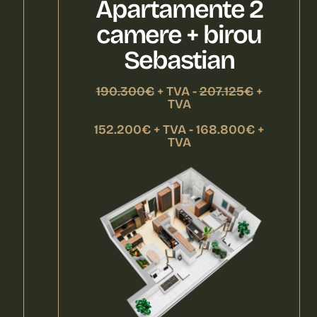
Apartamente 2
camere + birou
Sebastian
190.300€
+ TVA -
207.125€
+
TVA
152.200€ + TVA - 168.800€ +
TVA